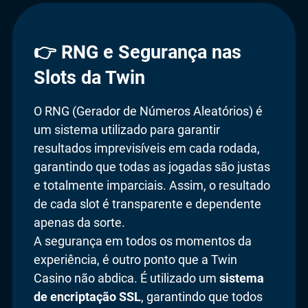
👉 RNG e Segurança nas
Slots da Twin
O RNG (Gerador de Números Aleatórios) é
um sistema utilizado para garantir
resultados imprevisíveis em cada rodada,
garantindo que todas as jogadas são justas
e totalmente imparciais. Assim, o resultado
de cada slot é transparente e dependente
apenas da sorte.
A segurança em todos os momentos da
experiência, é outro ponto que a Twin
Casino não abdica. É utilizado um
sistema
de encriptação SSL
, garantindo que todos