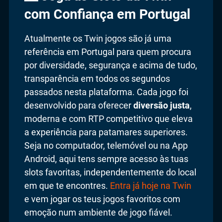
com Confiança em Portugal
Atualmente os Twin jogos são já uma
referência em Portugal para quem procura
por diversidade, segurança e acima de tudo,
transparência em todos os segundos
passados nesta plataforma. Cada jogo foi
desenvolvido para oferecer
diversão justa
,
moderna e com RTP competitivo que eleva
a experiência para patamares superiores.
Seja no computador, telemóvel ou na App
Android, aqui tens sempre acesso às tuas
slots favoritas, independentemente do local
em que te encontres.
Entra já hoje na Twin
e vem jogar os teus jogos favoritos com
emoção num ambiente de jogo fiável.