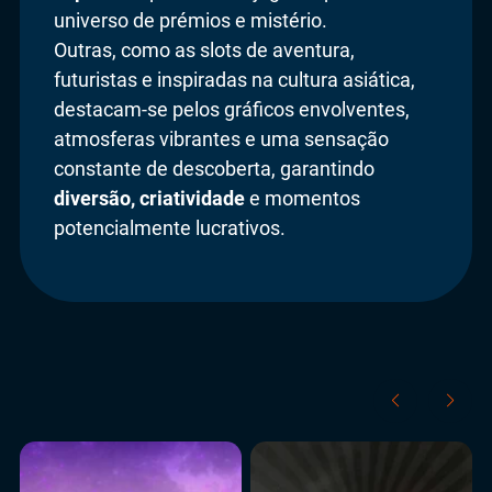
universo de prémios e mistério.
Outras, como as slots de aventura,
futuristas e inspiradas na cultura asiática,
destacam-se pelos gráficos envolventes,
atmosferas vibrantes e uma sensação
constante de descoberta, garantindo
diversão, criatividade
e momentos
potencialmente lucrativos.