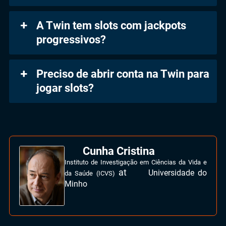
A Twin tem slots com jackpots
progressivos?
Preciso de abrir conta na Twin para
jogar slots?
Cunha Cristina
Instituto de Investigação em Ciências da Vida e
at
Universidade do
da Saúde (ICVS)
Minho