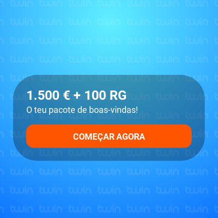
1.500 € + 100 RG
O teu pacote de boas-vindas!
COMEÇAR AGORA