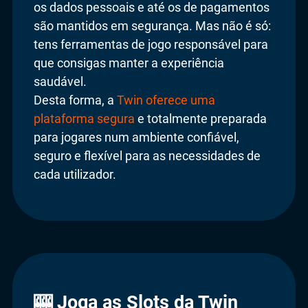
os dados pessoais e até os de pagamentos
são mantidos em segurança. Mas não é só:
tens ferramentas de jogo responsável para
que consigas manter a experiência
saudável.
Desta forma, a
Twin oferece uma
plataforma segura
e totalmente preparada
para jogares num ambiente confiável,
seguro e flexível para as necessidades de
cada utilizador.
🎰 Joga as Slots da Twin