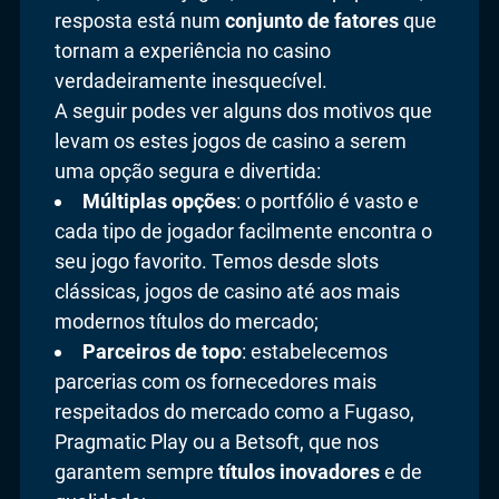
resposta está num
conjunto de fatores
que
tornam a experiência no casino
verdadeiramente inesquecível.
A seguir podes ver alguns dos motivos que
levam os estes jogos de casino a serem
uma opção segura e divertida:
Múltiplas opções
: o portfólio é vasto e
cada tipo de jogador facilmente encontra o
seu jogo favorito. Temos desde slots
clássicas, jogos de casino até aos mais
modernos títulos do mercado;
Parceiros de topo
: estabelecemos
parcerias com os fornecedores mais
respeitados do mercado como a Fugaso,
Pragmatic Play ou a Betsoft, que nos
garantem sempre
títulos inovadores
e de