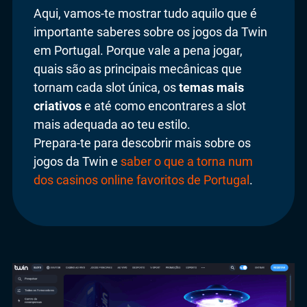
Casino
Aqui, vamos-te mostrar tudo aquilo que é
📌 Mecânicas e Funcionalidades das
importante saberes sobre os jogos da Twin
Slots Twin
em Portugal. Porque vale a pena jogar,
👑 Temáticas Favoritas Nas Slots Twin
quais são as principais mecânicas que
Portugal
tornam cada slot única, os
temas mais
⭐ Como Encontrar a Slot Certa Para o
criativos
e até como encontrares a slot
Teu Perfil
mais adequada ao teu estilo.
👉 Twin Jogos: Muito Mais do Que Slots
Prepara-te para descobrir mais sobre os
👉 RNG e Segurança nas Slots da Twin
jogos da Twin e
saber o que a torna num
🎰 Joga as Slots da Twin com Confiança
dos casinos online favoritos de Portugal
.
em Portugal
📌 FAQ
Posso jogar slots na Twin em
segurança?
Tenho algum bónus ou promoção da
Twin para jogar slots?
A Twin tem slots com jackpots