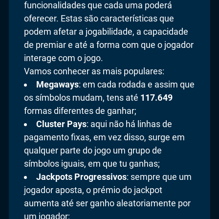
funcionalidades que cada uma poderá
oferecer. Estas são características que
podem afetar a jogabilidade, a capacidade
de premiar e até a forma com que o jogador
interage com o jogo.
Vamos conhecer as mais populares:
Megaways
: em cada rodada e assim que
os símbolos mudam, tens até
117.649
formas diferentes de ganhar;
Cluster Pays
: aqui não há linhas de
pagamento fixas, em vez disso, surge em
qualquer parte do jogo um grupo de
símbolos iguais, em que tu ganhas;
Jackpots Progressivos
: sempre que um
jogador aposta, o prémio do jackpot
aumenta até ser ganho aleatoriamente por
um jogador;