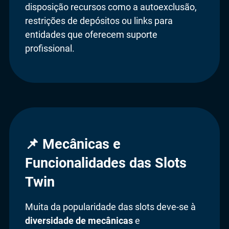
disposição recursos como a autoexclusão,
restrições de depósitos ou links para
entidades que oferecem suporte
profissional.
📌 Mecânicas e
Funcionalidades das Slots
Twin
Muita da popularidade das slots deve-se à
diversidade de mecânicas
e